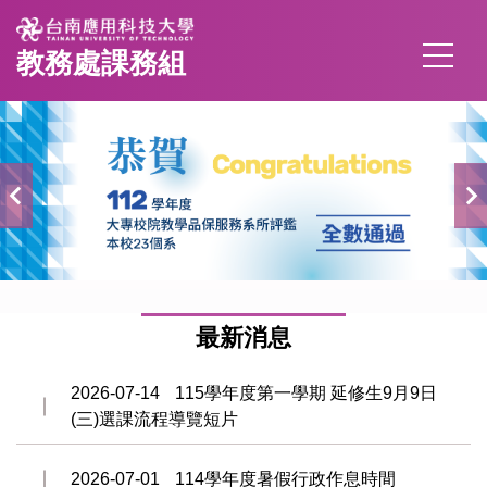
跳
到
教務處課務組
主
要
內
容
區
最新消息
2026-07-14
115學年度第一學期 延修生9月9日
(三)選課流程導覽短片
2026-07-01
114學年度暑假行政作息時間