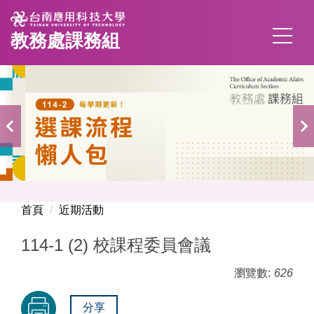
跳
到
教務處課務組
主
要
內
容
區
首頁
近期活動
114-1 (2) 校課程委員會議
瀏覽數:
626
分享