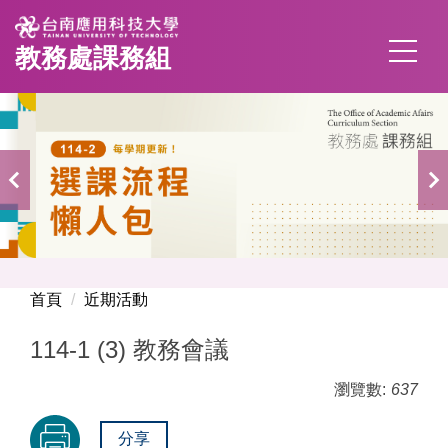
跳
到
教務處課務組
主
要
內
容
區
首頁
近期活動
114-1 (3) 教務會議
瀏覽數:
637
分享