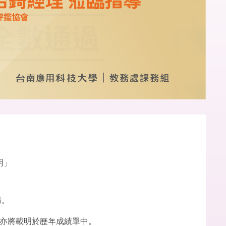
明
」
請。
亦將載明於歷年成績單中。