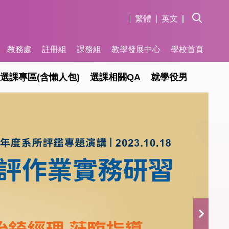
繁體
英文
教務處
註冊組
課務組
教學發展中心
學校首頁
選課專區(含懶人包)
選課相關QA
就學役男