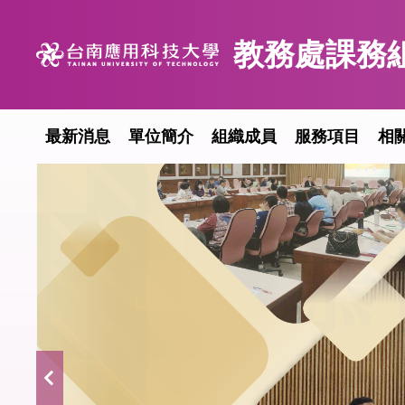
跳
到
教務處課務
主
要
內
容
最新消息
單位簡介
組織成員
服務項目
相
區