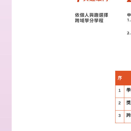
序
學
1
獎
2
跨
3