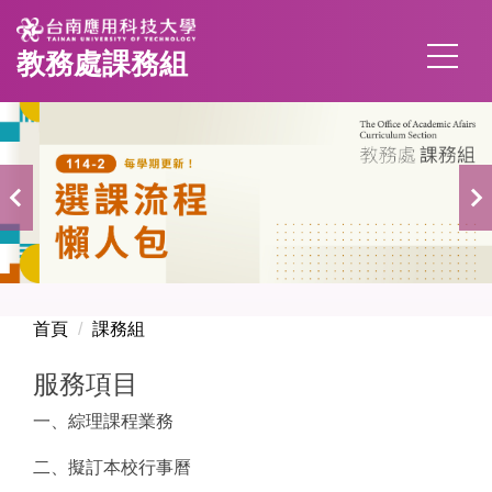
跳
到
教務處課務組
主
要
內
容
區
首頁
課務組
服務項目
一、綜理課程業務
二、擬訂本校行事曆