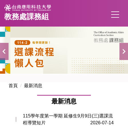
跳
到
教務處課務組
主
要
內
容
區
首頁
最新消息
最新消息
115學年度第一學期 延修生9月9日(三)選課流
程導覽短片
2026-07-14